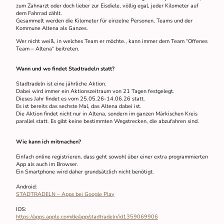
zum Zahnarzt oder doch lieber zur Eisdiele, völlig egal, jeder Kilometer auf
dem Fahrrad zählt.
Gesammelt werden die Kilometer für einzelne Personen, Teams und der
Kommune Altena als Ganzes.
Wer nicht weiß, in welches Team er möchte., kann immer dem Team “Offenes
Team – Altena“ beitreten.
Wann und wo findet Stadtradeln statt?
Stadtradeln ist eine jährliche Aktion.
Dabei wird immer ein Aktionszeitraum von 21 Tagen festgelegt.
Dieses Jahr findet es vom 25.05.26-14.06.26 statt.
Es ist bereits das sechste Mal, das Altena dabei ist.
Die Aktion findet nicht nur in Altena, sondern im ganzen Märkischen Kreis
parallel statt. Es gibt keine bestimmten Wegstrecken, die abzufahren sind.
Wie kann ich mitmachen?
Einfach online registrieren, dass geht sowohl über einer extra programmierten
App als auch im Browser.
Ein Smartphone wird daher grundsätzlich nicht benötigt.
Android:
STADTRADELN – Apps bei Google Play
IOS:
https://apps.apple.com/de/app/stadtradeln/id1359069906